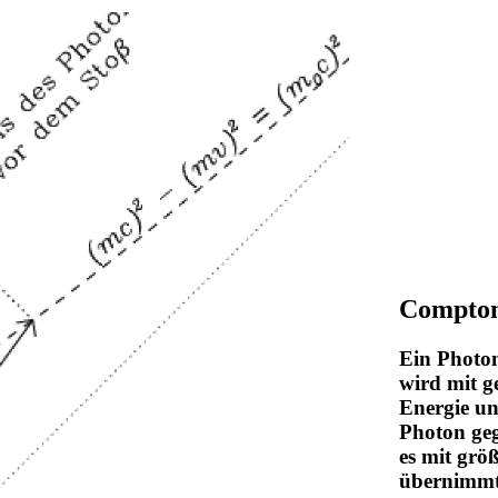
Compton
Ein Photon
wird mit ge
Energie un
Photon geg
es mit grö
übernimmt 