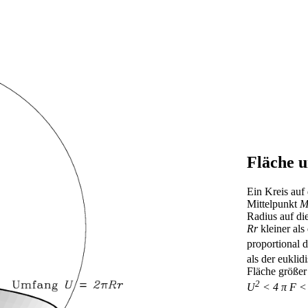
Fläche 
Ein Kreis auf
Mittelpunkt
Radius auf die
Rr
kleiner als
proportional 
als der euklid
Fläche größer 
2
U
< 4 π F <