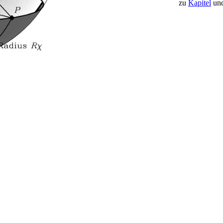
zu
Kapitel
un