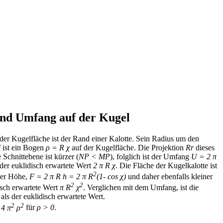
und Umfang auf der Kugel
 der Kugelfläche ist der Rand einer Kalotte. Sein Radius um den
M
ist ein Bogen
ρ = R χ
auf der Kugelfläche. Die Projektion
Rr
dieses
 Schnittebene ist kürzer (
NP < MP
), folglich ist der Umfang
U = 2 π
 der euklidisch erwartete Wert
2 π R χ
. Die Fläche der Kugelkalotte ist
2
der Höhe,
F = 2 π R h = 2 π R
(1- cos χ)
und daher ebenfalls kleiner
2
2
isch erwartete Wert
π R
χ
. Verglichen mit dem Umfang, ist die
als der euklidisch erwartete Wert.
2
2
 4 π
ρ
für
ρ > 0
.