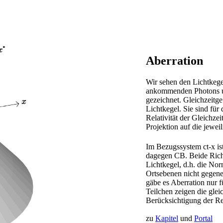
Aberration
Wir sehen den Lichtkegel
ankommenden Photons un
gezeichnet. Gleichzeitge
Lichtkegel. Sie sind für
Relativität der Gleichze
Projektion auf die jewei
Im Bezugssystem ct-x is
dagegen CB. Beide Rich
Lichtkegel, d.h. die No
Ortsebenen nicht gegenei
gäbe es Aberration nur f
Teilchen zeigen die gleic
Berücksichtigung der Rela
zu
Kapitel
und
Portal