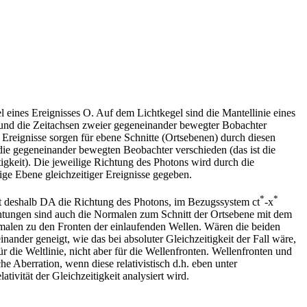
 eines Ereignisses O. Auf dem Lichtkegel sind die Mantellinie eines
d die Zeitachsen zweier gegeneinander bewegter Bobachter
 Ereignisse sorgen für ebene Schnitte (Ortsebenen) durch diesen
 die gegeneinander bewegten Beobachter verschieden (das ist die
itigkeit). Die jeweilige Richtung des Photons wird durch die
lige Ebene gleichzeitiger Ereignisse gegeben.
*
*
t deshalb DA die Richtung des Photons, im Bezugssystem ct
-x
tungen sind auch die Normalen zum Schnitt der Ortsebene mit dem
rmalen zu den Fronten der einlaufenden Wellen. Wären die beiden
nander geneigt, wie das bei absoluter Gleichzeitigkeit der Fall wäre,
ür die Weltlinie, nicht aber für die Wellenfronten. Wellenfronten und
he Aberration, wenn diese relativistisch d.h. eben unter
tivität der Gleichzeitigkeit analysiert wird.