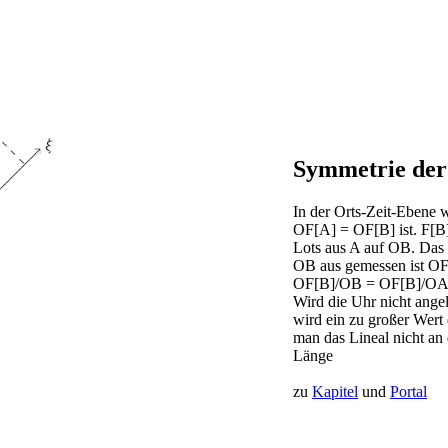
Symmetrie der 
In der Orts-Zeit-Ebene 
OF[A] = OF[B] ist. F[B]
Lots aus A auf OB. Das 
OB aus gemessen ist OF[
OF[B]/OB = OF[B]/OA
Wird die Uhr nicht angel
wird ein zu großer Wert 
man das Lineal nicht an 
Länge
zu
Kapitel
und
Portal