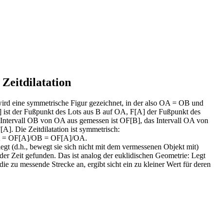
Zeitdilatation
wird eine symmetrische Figur gezeichnet, in der also OA = OB und
 ist der Fußpunkt des Lots aus B auf OA, F[A] der Fußpunkt des
Intervall OB von OA aus gemessen ist OF[B], das Intervall OA von
A]. Die Zeitdilatation ist symmetrisch:
 = OF[A]/OB = OF[A]/OA.
egt (d.h., bewegt sie sich nicht mit dem vermessenen Objekt mit)
der Zeit gefunden. Das ist analog der euklidischen Geometrie: Legt
die zu messende Strecke an, ergibt sicht ein zu kleiner Wert für deren