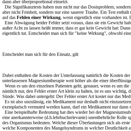
dann aber überproportional einsetzt.
Die Signifikanztests haben nun nicht nur das Dosisproblem, sondern v
aber nicht Feinheit, sondern nur eine saurere Traube. Ein Test enthä
auf das
Fehlen einer Wirkung
, wenn eigentlich eine vorhanden ist.
Eine Abwägung beider Fehler setzt voraus, dass sie ein Gewicht hab
außer Acht zu lassen heißt immer, dass er gar kein Gewicht hat: Dan
eigentlich tut. Entscheidet man sich für "keine Wirkung", obwohl eine
Entscheidet man sich für den Einsatz, gilt
Dabei enthalten die Kosten der Unterlassung natürlich die Kosten der
unterlassenen Magnesiumtherapie weit höher als die einer überflüssig
Wenn es um den einzelnen Patienten geht, genauer, wenn es um die Fr
nämlich nur, den Fehler erster Art klein zu halten, ist es uns wichtig
Sünde. Was dabei untergeht: Der Fehler erster Art kostet nur das Med
Es ist also unzulässig, ein Medikament nur deshalb nicht einzusetz
exemplarisch vermuted werden kann, darf ein Medikament nur dann n
Eine beispielhafte Bedeutung hat dies wieder bei der Magnesiumsubsti
eine anerkannterweise (d.h.lehrbuchrelevante) unentbehrliche Rolle sp
des Organismus bedeuten. Welche dieser Überlastungen sich als erste 
welche Komponenten des Mangelsyndroms in welcher Deutlichkeit auftr