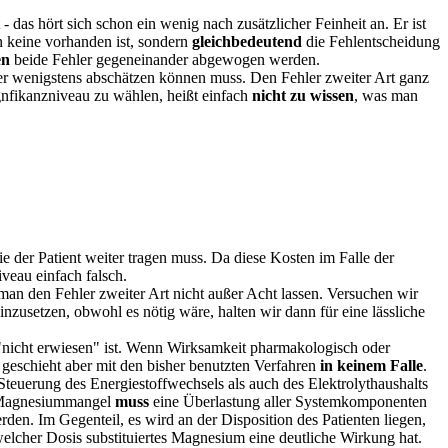
das hört sich schon ein wenig nach zusätzlicher Feinheit an. Er ist
nn keine vorhanden ist, sondern
gleichbedeutend
die Fehlentscheidung
en
beide Fehler gegeneinander abgewogen werden.
er wenigstens abschätzen können muss. Den Fehler zweiter Art ganz
gnfikanzniveau zu wählen, heißt einfach
nicht zu wissen
, was man
e der Patient weiter tragen muss. Da diese Kosten im Falle der
veau einfach falsch.
an den Fehler zweiter Art nicht außer Acht lassen. Versuchen wir
inzusetzen, obwohl es nötig wäre, halten wir dann für eine lässliche
 "nicht erwiesen" ist. Wenn Wirksamkeit pharmakologisch oder
 geschieht aber mit den bisher benutzten Verfahren
in keinem Falle
.
Steuerung des Energiestoffwechsels als auch des Elektrolythaushalts
d Magnesiummangel
muss
eine Überlastung aller Systemkomponenten
den. Im Gegenteil, es wird an der Disposition des Patienten liegen,
welcher Dosis substituiertes Magnesium eine deutliche Wirkung hat.