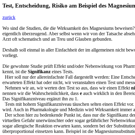
Test, Entscheidung, Risiko am Beispiel des Magnesiu
zurück
Wo sind die Studien, die die Wirksamkeit des Magnesiums beweisen? f
eigentlich überzeugend. Aber selbst wenn wir von der Tatsache abseh
Arzt oft schematisch und an Treu und Glauben gebunden.
Deshalb soll einmal in aller Einfachheit der im allgemeinen nicht be
vorliegt.
Die gewohnte Studie prüft Effekt und/oder Nebenwirkung von Pharmaka
kennt, ist die
Signifikanz
eines Tests.
Hier soll nur der allereinfachste Fall dargestellt werden: Eine Ents
erwarteten Effekt hat oder nicht, wir veranstalten einen Test und mess
Nehmen wir an, wir werten den Test so aus, dass wir einen Effekt
n
nennen wir die Wahrscheinlichkeit, dass
e
auch wirklich in den Bere
Das Signifikanzniveau ergänzt ihn zu 1.
Tests mit hohem Signifikanzniveau täuschen selten einen Effekt vor. 
wird. Auch in Pharmakologie und Medizin wird Wirksamkeit immer auf
Der schon hier zu bedenkende Punkt ist, dass nur die Signifikanz de
virtuellen Gefahr unerwünschter oder sogar gefährlicher Nebenwirkun
sogar allergische Reaktion erwarten kann, sondern bei der Substitut
überproportional einsetzen kann. Beispiel ist die Magnesiumsubstitut