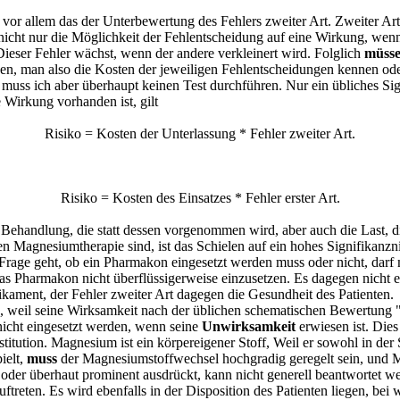
or allem das der Unterbewertung des Fehlers zweiter Art. Zweiter Art - 
lt nicht nur die Möglichkeit der Fehlentscheidung auf eine Wirkung, we
 Dieser Fehler wächst, wenn der andere verkleinert wird. Folglich
müss
en, man also die Kosten der jeweiligen Fehlentscheidungen kennen od
n muss ich aber überhaupt keinen Test durchführen. Nur ein übliches Si
 Wirkung vorhanden ist, gilt
Risiko = Kosten der Unterlassung * Fehler zweiter Art.
Risiko = Kosten des Einsatzes * Fehler erster Art.
 Behandlung, die statt dessen vorgenommen wird, aber auch die Last, di
en Magnesiumtherapie sind, ist das Schielen auf ein hohes Signifikanzni
age geht, ob ein Pharmakon eingesetzt werden muss oder nicht, darf m
, das Pharmakon nicht überflüssigerweise einzusetzen. Es dagegen nicht e
ikament, der Fehler zweiter Art dagegen die Gesundheit des Patienten.
en, weil seine Wirksamkeit nach der üblichen schematischen Bewertung
icht eingesetzt werden, wenn seine
Unwirksamkeit
erwiesen ist. Dies
tution. Magnesium ist ein körpereigener Stoff, Weil er sowohl in der 
ielt,
muss
der Magnesiumstoffwechsel hochgradig geregelt sein, un
oder überhaut prominent ausdrückt, kann nicht generell beantwortet wer
eten. Es wird ebenfalls in der Disposition des Patienten liegen, bei 