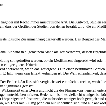
ms
ragt der mit Recht immer misstrauische Arzt. Die Antwort, Studien sei
en, dass der Großteil der Studien von denen bezahlt wird, die ein Med
wusste logische Zusammenhang dargestellt werden. Das Beispiel des Mag
. Sie wird in allgemeinem Sinne als Test verwertet, dessen Ergebnis e
cheidung soll getroffen werden, ob ein Medikament eingesetzt wird ode
en ein geeignetes Kriterium.
icht
anerkennen, wenn das Testergebnis
e
in einen bestimmten Bereich
ich
E
fällt, wenn kein Effekt vorhanden ist. Die Wahrscheinlichkeit, dass 
Der Fehler 1.Art lässt sich vergleichsweise einfach berechen, weshab 
 Signifikanz getestet.
r Wirksamkeit einer
Dosis
und nicht die des Pharmakons generell unte
gen unterbleiben müssen. Bedeutsam ist dies vielleicht weniger bei k
ion körpereigener Substanzen, die mehr oder weniger hoch geregelt sin
ion, wo Tests mit 300 mg per diem nur undeutlich sind, und alle anekdo