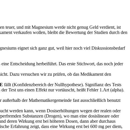
en teuer, und mit Magnesium werde nicht genug Geld verdient, ist
ikament verkaufen wollen, bleibt die Bewertung der Studien durch den
nesiums eignet sich ganz gut, weil hier noch viel Diskussionsbedarf
ine Entscheidung herbeiführt. Das erste Stichwort, das noch jeder
r nicht. Dazu versuchen wir zu prüfen, ob das Medikament den
E
fällt (Konfidenzbereich der Nullhypothese). Signifianz des Tests
der Test uns einen Effekt nur vortäuscht, heißt Fehler 1.Art (alpha).
er außerhalb der Mathematikergemeinde fast ausschließlich benutzt
rsucht werden kann, wenn Dosiserhöhungen wegen der realen oder
örperfremden Substanzen (Drogen), wo man eine dosislineare oder
d und deren Wirkung erst bei höheren Dosen, dann aber durchaus
tische Erfahrung zeigt, dass eine Wirkung erst bei 600 mg per diem,