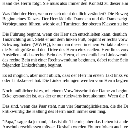
Hand des Herrn folgt. Sie muss also immer den Kontakt zu dieser H
Was führt der Herr, wenn er sich nicht deutlich verändert? Die Bew
Beginn eines Tanzes. Der Herr lädt die Dame ein und die Dame zeigt i
Verbiegungen führen, wie sie auf Turnieren der oberen Klassen zu be
Die Führung beginnt, wenn der Herr sich entschließen kann, deutlich ei
Tanzrichtung auf. Steht er auf dem linken Fuß, beginnt er rechts vorw
Schwung haben (WWFQ), kann man diesen in einem Vortakt aufziehen, 
die Schrittgröße und den Drive des Herrn einzustellen. Herr links vorw
Austellen auf das rechte Bein des Herrn, einer deutlichen Linkswend
das rechte Bein mit einer Rechtswendung beginnen, dabei rechte Seit
folgenden Linksdrehung beginnt.
Es ist möglich, aber nicht üblich, dass der Herr im ersten Takt lin
oder Linkskreisel hat. Die Linksdrehungen werden vom Herrn begre
Noch unüblicher ist es, mit einem Vorwärtsschritt der Dame zu begi
Ecke gestrandet ist, aus der er nur rückwärts heraukommt. Ween die 
Das sind, wenn das Paar steht, nun vier Startmöglichkeiten, die d
kritikwürdig die Haltung des Herrn auch immer sein mag.
"Papa," sagte da jemand, "das ist die Theorie, aber das Leben ist a
Anschub erschliessen müsste. Deshalb werden Figurenfolgen auch vera