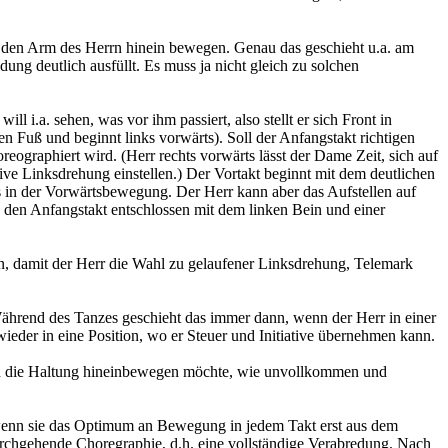
n den Arm des Herrn hinein bewegen. Genau das geschieht u.a. am
ng deutlich ausfüllt. Es muss ja nicht gleich zu solchen
l i.a. sehen, was vor ihm passiert, also stellt er sich Front in
en Fuß und beginnt links vorwärts). Soll der Anfangstakt richtigen
graphiert wird. (Herr rechts vorwärts lässt der Dame Zeit, sich auf
ktive Linksdrehung einstellen.) Der Vortakt beginnt mit dem deutlichen
s in der Vorwärtsbewegung. Der Herr kann aber das Aufstellen auf
 den Anfangstakt entschlossen mit dem linken Bein und einer
en, damit der Herr die Wahl zu gelaufener Linksdrehung, Telemark
ährend des Tanzes geschieht das immer dann, wenn der Herr in einer
ieder in eine Position, wo er Steuer und Initiative übernehmen kann.
und die Haltung hineinbewegen möchte, wie unvollkommen und
, wenn sie das Optimum an Bewegung in jedem Takt erst aus dem
urchgehende Choregraphie, d.h. eine vollständige Verabredung. Nach