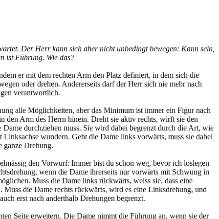
wartet. Der Herr kann sich aber nicht unbedingt bewegen: Kann sein,
hen ist Führung. Wie das?
ndem er mit dem rechten Arm den Platz definiert, in dem sich die
wegen oder drehen. Andererseits darf der Herr sich nie mehr nach
ngen verantwortlich.
ehung alle Möglichkeiten, aber das Minimum ist immer ein Figur nach
in den Arm des Herrn hinein. Dreht sie aktiv rechts, wirft sie den
e Dame durchziehen muss. Sie wird dabei begrenzt durch die Art, wie
 mit Linksachse wundern. Geht die Dame links vorwärts, muss sie dabei
ine ganze Drehung.
gelmässig den Vorwurf: Immer bist du schon weg, bevor ich loslegen
Rechtsdrehung, wenn die Dame ihrerseits nur vorwärts mit Schwung in
öglichen. Muss die Dame links rückwärts, weiss sie, dass eine
en. Muss die Dame rechts rückwärts, wird es eine Linksdrehung, und
 auch erst nach anderthalb Drehungen begrenzt.
chten Seite erweitern. Die Dame nimmt die Führung an, wenn sie der