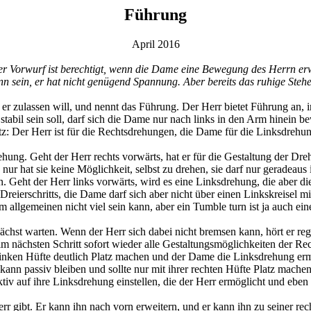
Führung
April 2016
Der Vorwurf ist berechtigt, wenn die Dame eine Bewegung des Herrn er
 kann sein, er hat nicht genügend Spannung. Aber bereits das ruhige Ste
 er zulassen will, und nennt das Führung. Der Herr bietet Führung an, i
bil sein soll, darf sich die Dame nur nach links in den Arm hinein be
atz: Der Herr ist für die Rechtsdrehungen, die Dame für die Linksdrehu
ehung. Geht der Herr rechts vorwärts, hat er für die Gestaltung der Dr
 nur hat sie keine Möglichkeit, selbst zu drehen, sie darf nur geradeaus 
Geht der Herr links vorwärts, wird es eine Linksdrehung, die aber di
 Dreierschritts, die Dame darf sich aber nicht über einen Linkskreisel
m allgemeinen nicht viel sein kann, aber ein Tumble turn ist ja auch e
chst warten. Wenn der Herr sich dabei nicht bremsen kann, hört er re
 im nächsten Schritt sofort wieder alle Gestaltungsmöglichkeiten der 
 linken Hüfte deutlich Platz machen und der Dame die Linksdrehung erm
kann passiv bleiben und sollte nur mit ihrer rechten Hüfte Platz mach
v auf ihre Linksdrehung einstellen, die der Herr ermöglicht und eben
rr gibt. Er kann ihn nach vorn erweitern, und er kann ihn zu seiner re