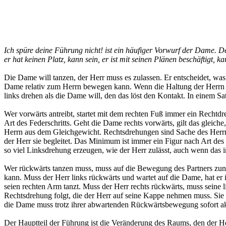
Ich spüre deine Führung nicht! ist ein häufiger Vorwurf der Dame. 
er hat keinen Platz, kann sein, er ist mit seinen Plänen beschäftigt,
Die Dame will tanzen, der Herr muss es zulassen. Er entscheidet, was
Dame relativ zum Herrn bewegen kann. Wenn die Haltung der Herrn sta
links drehen als die Dame will, den das löst den Kontakt. In einem S
Wer vorwärts antreibt, startet mit dem rechten Fuß immer ein Rechtdr
Art des Federschritts. Geht die Dame rechts vorwärts, gilt das gleiche,
Herrn aus dem Gleichgewicht. Rechtsdrehungen sind Sache des Herrn. 
der Herr sie begleitet. Das Minimum ist immer ein Figur nach Art des
so viel Linksdrehung erzeugen, wie der Herr zulässt, auch wenn das i
Wer rückwärts tanzen muss, muss auf die Bewegung des Partners zunä
kann. Muss der Herr links rückwärts und wartet auf die Dame, hat er
seien rechten Arm tanzt. Muss der Herr rechts rückwärts, muss seine
Rechtsdrehung folgt, die der Herr auf seine Kappe nehmen muss. Sie 
die Dame muss trotz ihrer abwartenden Rückwärtsbewegung sofort akti
Der Hauptteil der Führung ist die Veränderung des Raums, den der He