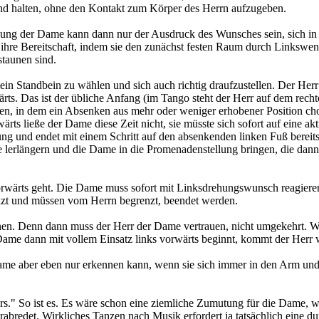
and halten, ohne den Kontakt zum Körper des Herrn aufzugeben.
egung der Dame kann dann nur der Ausdruck des Wunsches sein, sich i
hre Bereitschaft, indem sie den zunächst festen Raum durch Linkswendu
staunen sind.
n Standbein zu wählen und sich auch richtig draufzustellen. Der Herr wil
ärts. Das ist der übliche Anfang (im Tango steht der Herr auf dem recht
in dem ein Absenken aus mehr oder weniger erhobener Position choreo
ärts ließe der Dame diese Zeit nicht, sie müsste sich sofort auf eine a
ung und endet mit einem Schritt auf den absenkenden linken Fuß bereit
e lerlängern und die Dame in die Promenadenstellung bringen, die dann
ks vorwärts geht. Die Dame muss sofort mit Linksdrehungswunsch reagier
nzt und müssen vom Herrn begrenzt, beendet werden.
nnen. Denn dann muss der Herr der Dame vertrauen, nicht umgekehrt. W
Dame dann mit vollem Einsatz links vorwärts beginnt, kommt der Herr w
ie Dame aber eben nur erkennen kann, wenn sie sich immer in den Arm 
nders." So ist es. Es wäre schon eine ziemliche Zumutung für die Dame
bredet. Wirkliches Tanzen nach Musik erfordert ja tatsächlich eine d